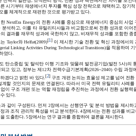
 전략의 일관성, 조직관리 방식, 전환 성과 측면에서는 차이를 보인다. 특히
이른 시기부터 재생에너지 투자를 핵심 성장 전략으로 채택하고, 장기적
오를 체계적으로 재편한 것으로 평가받고 있다.
한 NextEra Energy의 전환 사례를 중심으로 재생에너지 중심의 사
을 분석하고, 이를 타 유틸리티사들과 비교함으로써 전환 성과로 이어진
의 결과를 재무적 성과에 국한하지 않고, 비재무적 성과를 포함한 종
1
[
]
aylor와 Helfat(2009)
이 제시한 기술 전환 및 혁신 과정에서의 관리
agerial Linking Activities During Technological Transitio
하였다.
 탄소중립 및 탈석탄 이행 기조와 맞물려 발전공기업(발전 5사)의 
되고 있고, 정부는 제12차 전력수급기본계획(2026~2040) 수립 과
2
[
]
하겠다고 밝힌 바 있다.
구조 개편 논의는 효율성 제고를 넘어 전환
 설계할 것인지의 문제로 연결된다. 따라서 미국 전력 유틸리티 사례를
기업이 구조 개편 또는 역할 재정립을 추진하는 과정에서 전환 실행력을
수 있다.
과 같이 구성된다. 먼저 2장에서는 선행연구 및 분석 방법을 제시하
정과 조직 관리적 특성을 비교 분석한다. 4장에서는 전환 성과를 비
을 도출한다. 5장에서는 연구 결과를 종합하여 결론을 제시한다.