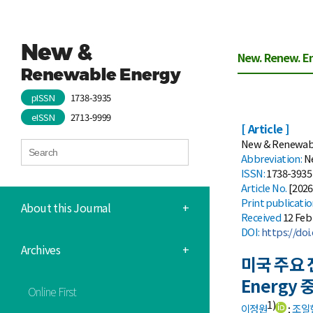
New. Renew. Ene
pISSN
1738-3935
eISSN
2713-9999
[ Article ]
New & Renewable 
Abbreviation:
N
ISSN:
1738-3935 
Article No.
[2026
Print
publicati
About this Journal
+
Received
12 Feb
DOI:
https://doi
Archives
+
미국 주요 
Energy
Online First
1)
이정원
;
조일