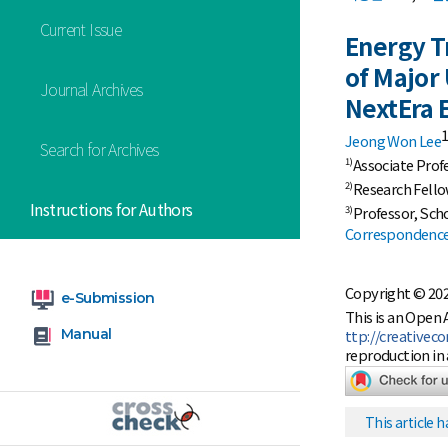
Current Issue
Energy T
of Major
Journal Archives
NextEra 
1
Jeong Won Lee
Search for Archives
Associate Prof
1)
Research Fello
2)
Instructions for Authors
Professor, Scho
3)
Correspondence 
Copyright © 20
e-Submission
This is an Open
Manual
ttp://creativec
reproduction in 
This article h