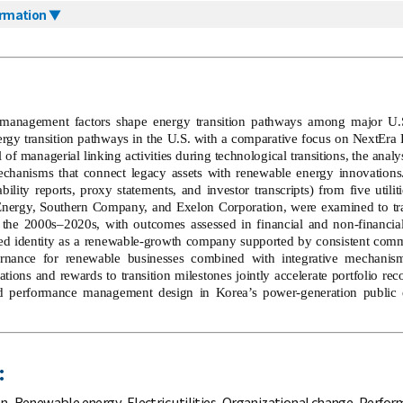
ormation ▼
 management factors shape energy transition pathways among major U.S.
ergy transition pathways in the U.S. with a comparative focus on NextEra 
of managerial linking activities during technological transitions, the analys
echanisms that connect legacy assets with renewable energy innovations
nability reports, proxy statements, and investor transcripts) from five ut
nergy, Southern Company, and Exelon Corporation, were examined to trac
the 2000s–2020s, with outcomes assessed in financial and non-financial 
ated identity as a renewable-growth company supported by consistent commun
rnance for renewable businesses combined with integrative mechanisms
ations and rewards to transition milestones jointly accelerate portfolio rec
 performance management design in Korea’s power-generation public en
:
on
,
Renewable energy
,
Electric utilities
,
Organizational change
,
Perform