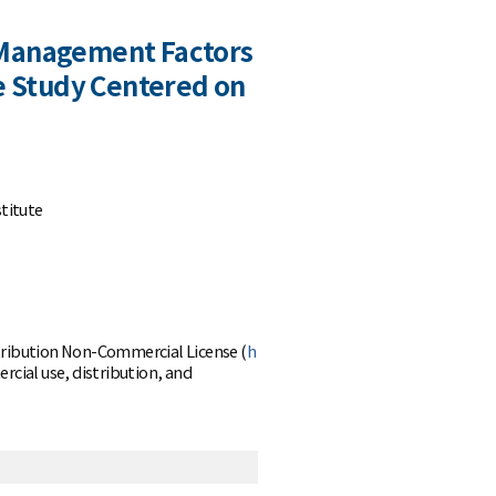
 Management Factors
se Study Centered on
titute
ttribution Non-Commercial License (
h
cial use, distribution, and