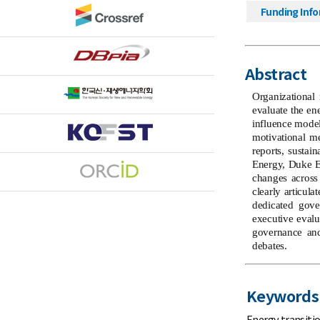
Funding Inf
Abstract
Organizational
evaluate the en
influence model 
motivational m
reports, sustai
Energy, Duke E
changes across 
clearly articul
dedicated gove
executive evalu
governance and
debates.
Keywords
Energy transiti