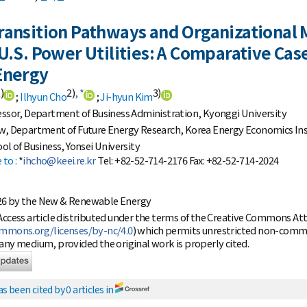
ransition Pathways and Organizational
 U.S. Power Utilities: A Comparative Ca
Energy
)
2)
,
*
3)
;
Ilhyun Cho
;
Ji-hyun Kim
essor, Department of Business Administration, Kyonggi University
w, Department of Future Energy Research, Korea Energy Economics Ins
ol of Business, Yonsei University
to :
*
ihcho@keei.re.kr
Tel: +82-52-714-2176 Fax: +82-52-714-2024
26 by the New & Renewable Energy
 Access article distributed under the terms of the Creative Commons A
ommons.org/licenses/by-nc/4.0
) which permits unrestricted non-commer
any medium, provided the original work is properly cited.
as been cited by 0 articles in