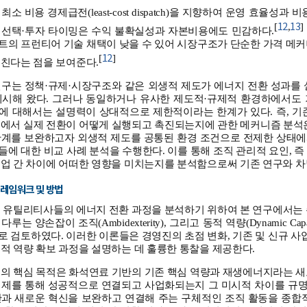
소 비용 경제급전(least-cost dispatch)을 지향하여 운영 효율성과 
12
13
[
,
]
 선택·투자 타이밍은 수익 불확실성과 자본비용에도 민감하다.
트의 프런티어 기술 채택이 낮을 수 있어 시장구조가 단순한 가격 메커
12
[
]
미친다는 점을 보여준다.
연구는 정책·규제·시장구조와 같은 외생적 제도가 에너지 전환 성과를 
제시해 왔다. 그러나 동일하거나 유사한 제도적·규제적 환경하에서도
에 대해서는 설명력이 상대적으로 제한적이라는 한계가 있다. 즉, 기
부에서 실제 전환이 어떻게 실행되고 촉진되는지에 관한 메커니즘 분석은
계를 보완하고자 외생적 제도를 공통된 환경 조건으로 전제한 상태에서 Nex
에 대한 비교 사례 분석을 수행한다. 이를 통해 조직 관리적 요인, 
기업 간 차이에 어떠한 영향을 미치는지를 분석함으로써 기존 연구와 
프레임워크 및 방법
유틸리티사들의 에너지 전환 과정을 분석하기 위하여 본 연구에서는 주의 기반 관
는 양손잡이 조직(Ambidexterity), 그리고 동적 역량(Dynamic Capa
 검토하였다. 이러한 이론들은 경영진의 초점 변화, 기존 및 신규 사업
적 역량 확보 과정을 설명하는 데 훌륭한 통찰을 제공한다.
구의 핵심 목적은 화석연료 기반의 기존 핵심 역량과 재생에너지라는 새
기제를 통해 성공적으로 연결되고 사업화되는지 그 미시적 차이를 규명하
과 새로운 혁신을 보완하고 연결해 주는 구체적인 조직 활동을 종합적으로 설명