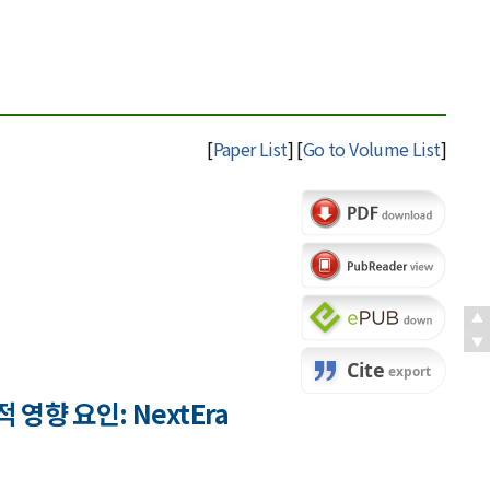
[
Paper List
] [
Go to Volume List
]
향 요인: NextEra