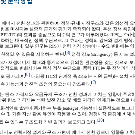
 및 분석 방법
 에너지 전환 성과와 관련하여, 정책·규제·시장구조와 같은 외생적 
향을 미친다는 실증적 근거와 평가가 축적되어 왔다. 우선 정책 측면
PTC/ITC)의 효과를 중심으로 다수의 연구가 이루어졌다. RPS는 주
화하는 대표적인 정책 수단으로, 그 효과는 정책의 강도와 설계 방식
 보고된다. 일부 연구는 RPS가 전력 가격 상승이나 수요 변화에는 
3
[
]
제한적일 수 있음을 지적하는 반면,
정책 강도(stringency) 등 제
PS가 재생에너지 확대와 통계적으로 유의한 관련성을 갖는 것으로 보
접적으로 변화시키는 핵심 정책 수단으로, 풍력 PTC는 주 정책과의
6
[
]
로 평가되며,
태양광 ITC의 단계적 축소(또는 지원 급변)는 설치 
7
[
]
예측 가능성과 점진적 조정의 중요성이 강조된다.
는 탄소 가격제와 요금규제 구조가 전환 성과에 미치는 영향이 주요하게
단위 탄소 가격제는 석탄 발전 감소 및 배출 저감과 연계되는 것으로
화석연료 발전이 증가하는 누출(leakage) 가능성이 실증적으로 보고되
수 및 기존 자산 활용 유인이 작동할 수 있어, 경쟁시장 환경에 비해 
10
[
]
 수 있다는 구조모형 기반 결과가 보고되고 있다.
에서도 전력시장 설계와 구조 개편이 에너지 전환 경로에 영향을 미치